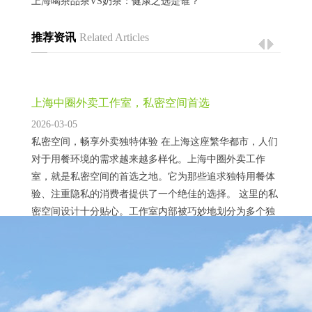
上海喝茶品茶VS奶茶：健康之选是谁？
推荐资讯
Related Articles
上海中圈外卖工作室，私密空间首选
2026-03-05
私密空间，畅享外卖独特体验 在上海这座繁华都市，人们
对于用餐环境的需求越来越多样化。上海中圈外卖工作
室，就是私密空间的首选之地。它为那些追求独特用餐体
验、注重隐私的消费者提供了一个绝佳的选择。 这里的私
密空间设计十分贴心。工作室内部被巧妙地划分为多个独
立的小区域，每个区域都有良好的隔音效果，让你仿佛拥
有一个属于自己的小世界。无论是商务洽谈、朋友小聚还
上海高端外卖预约安排：让好茶准时上门
是个人享受美食，都能在这里不受外界干扰，尽情享受...
2026-02-08
足不出户，畅享高端好茶上门服务 在上海这座繁华的都
市，生活节奏快，人们对于高品质生活的追求也日益提