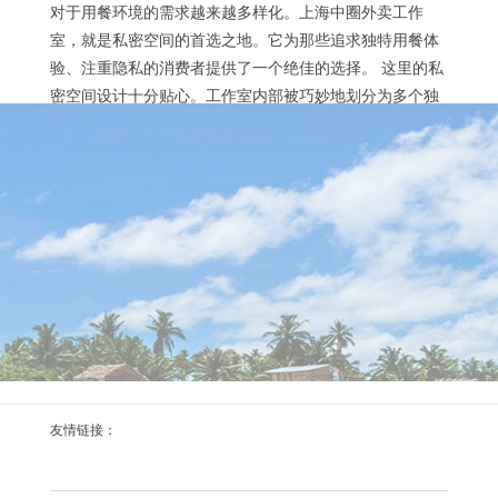
对于用餐环境的需求越来越多样化。上海中圈外卖工作
室，就是私密空间的首选之地。它为那些追求独特用餐体
验、注重隐私的消费者提供了一个绝佳的选择。 这里的私
密空间设计十分贴心。工作室内部被巧妙地划分为多个独
立的小区域，每个区域都有良好的隔音效果，让你仿佛拥
有一个属于自己的小世界。无论是商务洽谈、朋友小聚还
上海高端外卖预约安排：让好茶准时上门
是个人享受美食，都能在这里不受外界干扰，尽情享受...
2026-02-08
足不出户，畅享高端好茶上门服务 在上海这座繁华的都
市，生活节奏快，人们对于高品质生活的追求也日益提
升。高端外卖预约安排提供了让好茶准时上门的便捷服
务，满足了众多茶爱好者的需求。上海的高端外卖平台与
众多知名茶商合作，所提供的茶叶品质上乘，种类丰富。
无论是清新淡雅的绿茶，如西湖龙井、碧螺春；还是醇厚
浓郁的红茶，像正山小种、祁门红茶；亦或是独具韵味的
上海海选场水磨会所VS上海海选外卖QQ：服务方
乌龙茶，例如铁观音、大红袍，都能在这些平台上找到。
友情链接：
式对比
2025-12-29
要...
对比两者独特的服务模式差异 在上海，海选场水磨会所和