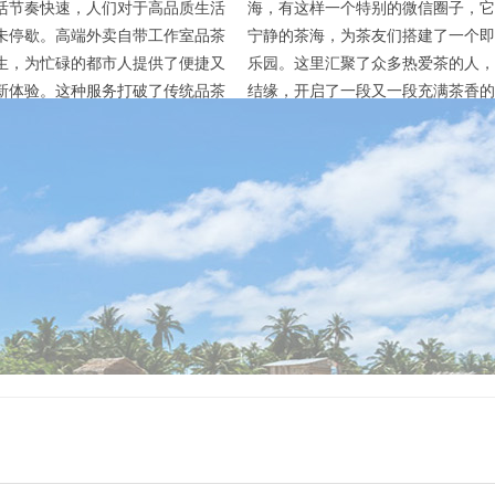
活节奏快速，人们对于高品质生活
海，有这样一个特别的微信圈子，它
未停歇。高端外卖自带工作室品茶
宁静的茶海，为茶友们搭建了一个即
生，为忙碌的都市人提供了便捷又
乐园。这里汇聚了众多热爱茶的人，
新体验。这种服务打破了传统品茶
结缘，开启了一段又一段充满茶香的
，让人们无需前往茶馆，在家中、
这个上海海选场子的微信圈，就像是
他任何地方，只需动动手指，就能
秘密基地。每天，都会有新的嫩茶信
专业工作室的优质茶饮。 上海高
分享。茶友们会兴致勃勃地介绍自己
工作室品茶服务的优势显著。首
茶，从茶叶的产地、采摘时间，到独
的茶叶品质有保障。这些工作室通
和香气，每一个细节都不放过。那些
下...