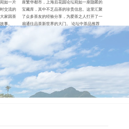
宛如一片
座繁华都市，上海后花园论坛宛如一座隐匿的
时交流的
宝藏库，其中不乏品茶的珍贵信息。这里汇聚
大家因茶
了众多茶友的经验分享，为爱茶之人打开了一
故事。
扇通往品茶新世界的大门。 论坛中茶品推荐
茶友们的
板块是一大亮点。茶友们会详细介绍各类茶
息在这里
叶，从清新淡雅的绿茶到醇厚浓郁的红茶，从
发现的新
韵味独特的乌龙茶到甜润滋补的黑茶，应有尽
特的口感
有。比如，有人分享了一款来自武夷山的肉桂
刚刚采摘
茶，描述其香气高锐，带有明显的桂皮香，茶
汤...