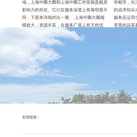
域，上海中圈大圈和上海中圈工作室都是颇具
华都市，生
影响力的存在。它们在服务深度上有着明显不
的追求却从
同，下面来详细对比一番。 上海中圈大圈规
服务应运而
模较大，资源丰富，在服务广度上有天然优
享受的品茶
势。它能为客户提供一站式的综合服务，从项
的空间限制
目策划到执行落地，各个环节都能覆盖。例
办公室或其
如，某大型企业需要进行市场推广活动，中圈
品尝到来自
大圈可以调动多方资源，从广告设计、媒体投
端外卖自带
放、活动组织等方面全方位推进，确保项目顺
先，工作室
利开...
常...
友情链接：