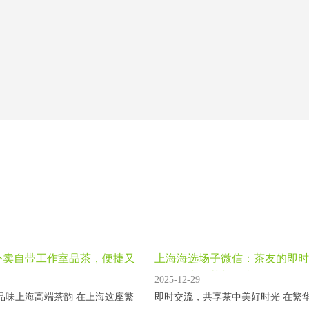
外卖自带工作室品茶，便捷又
上海海选场子微信：茶友的即时
圈，分享嫩茶与故事
2025-12-29
品味上海高端茶韵 在上海这座繁
即时交流，共享茶中美好时光 在繁