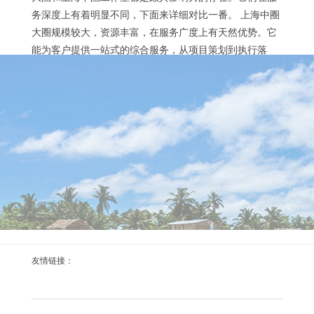
务深度上有着明显不同，下面来详细对比一番。 上海中圈
大圈规模较大，资源丰富，在服务广度上有天然优势。它
能为客户提供一站式的综合服务，从项目策划到执行落
地，各个环节都能覆盖。例如，某大型企业需要进行市场
推广活动，中圈大圈可以调动多方资源，从广告设计、媒
上海高端外卖自带工作室品茶，便捷又享受
体投放、活动组织等方面全方位推进，确保项目顺利开...
2026-02-08
足不出户，品味上海高端茶韵 在上海这座繁华都市，生活
节奏快速，人们对于高品质生活的追求却从未停歇。高端
外卖自带工作室品茶服务应运而生，为忙碌的都市人提供
了便捷又享受的品茶新体验。这种服务打破了传统品茶的
空间限制，让人们无需前往茶馆，在家中、办公室或其他
任何地方，只需动动手指，就能品尝到来自专业工作室的
优质茶饮。 上海高端外卖自带工作室品茶服务的优势显
上海海选场子微信：茶友的即时交流圈，分享嫩茶
著。首先，工作室的茶叶品质有保障。这些工作室通常...
友情链接：
与故事
2025-12-29
即时交流，共享茶中美好时光 在繁华的上海，有这样一个
特别的微信圈子，它宛如一片宁静的茶海，为茶友们搭建